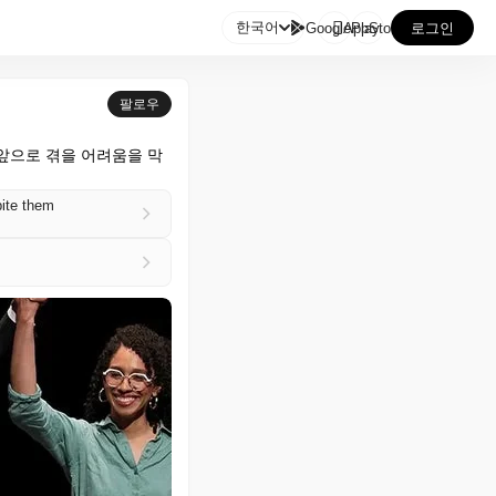

한국어
GooglePlay
AppStore
로그인
팔로우
앞으로 겪을 어려움을 막
bite them