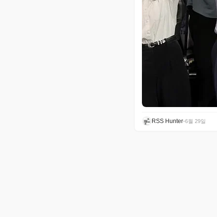
RSS Hunter
•
6월 29일