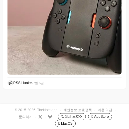
RSS Hunter
•
7월 5일
© 2015-2026, TheNote.app
·
개인정보 보호정책
·
이용 약관
·
갤럭시 스토어
 AppStore
문의하기
·
·
·
 MacOS