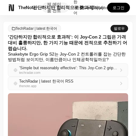
한
제
에이

TheNote
‘간단하지만 합리적으로 효과적’: 이 Joy-Con 2...
국
GooglePlay
AppStore
로그인
품
전트
어
TechRadar | latest 한국어
팔로우
‘간단하지만 합리적으로 효과적’: 이 Joy-Con 2 그립은 가격
대비 훌륭하지만, 한 가지 기능 때문에 전적으로 추천하기 어
렵습니다.
Snakebyte Ergo Grip S2는 Joy-Con 2 컨트롤러를 잡는 간단한 
방법처럼 보이지만, 이름만큼이나 인체공학적일까요?
‘Simple but reasonably effective’: This Joy-Con 2 grip is good value for money — but one feature prevents me from recommending it wholeheartedly
techradar.com
TechRadar | latest 한국어 RSS
thenote.app