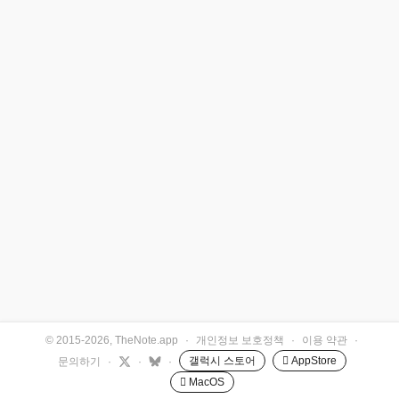
© 2015-2026, TheNote.app
·
개인정보 보호정책
·
이용 약관
·
갤럭시 스토어
 AppStore
문의하기
·
·
·
 MacOS