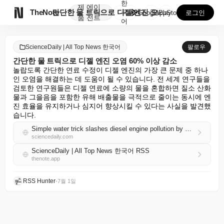
한
제
에이

TheNote
간단한 물 트릭으로 디젤 엔진 오염 60% 이상 감소
국
GooglePlay
AppStore
로그인
품
전트
어
ScienceDaily | All Top News 한국어
팔로우
간단한 물 트릭으로 디젤 엔진 오염 60% 이상 감소
놀랍도록 간단한 연료 수정이 디젤 엔진의 가장 큰 문제 중 하나
인 오염을 해결하는 데 도움이 될 수 있습니다. 전 세계 연구들을 
검토한 연구원들은 디젤 연료에 소량의 물을 혼합하면 질소 산화
물과 그을음을 포함한 유해 배출물을 극적으로 줄이는 동시에 엔
진 효율을 유지하거나 심지어 향상시킬 수 있다는 사실을 발견했
습니다.
Simple water trick slashes diesel engine pollution by over 60%
sciencedaily.com
ScienceDaily | All Top News 한국어 RSS
thenote.app
RSS Hunter
•
7월 1일