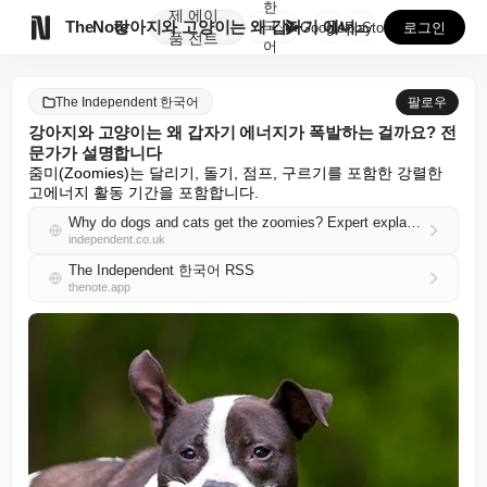
한
제
에이

TheNote
강아지와 고양이는 왜 갑자기 에너지가 폭발하는 걸까요?...
국
GooglePlay
AppStore
로그인
품
전트
어
The Independent 한국어
팔로우
강아지와 고양이는 왜 갑자기 에너지가 폭발하는 걸까요? 전
문가가 설명합니다
줌미(Zoomies)는 달리기, 돌기, 점프, 구르기를 포함한 강렬한 
고에너지 활동 기간을 포함합니다.
Why do dogs and cats get the zoomies? Expert explains the sudden bursts of energy
independent.co.uk
The Independent 한국어 RSS
thenote.app