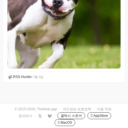
RSS Hunter
•
7월 3일
© 2015-2026, TheNote.app
·
개인정보 보호정책
·
이용 약관
·
갤럭시 스토어
 AppStore
문의하기
·
·
·
 MacOS