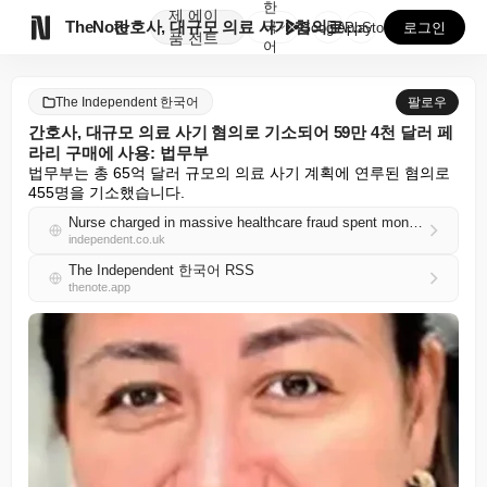
한
제
에이

TheNote
간호사, 대규모 의료 사기 혐의로 기소되어 59만 4천...
국
GooglePlay
AppStore
로그인
품
전트
어
The Independent 한국어
팔로우
간호사, 대규모 의료 사기 혐의로 기소되어 59만 4천 달러 페
라리 구매에 사용: 법무부
법무부는 총 65억 달러 규모의 의료 사기 계획에 연루된 혐의로 
455명을 기소했습니다.
Nurse charged in massive healthcare fraud spent money on $594,000 Ferrari: DOJ
independent.co.uk
The Independent 한국어 RSS
thenote.app