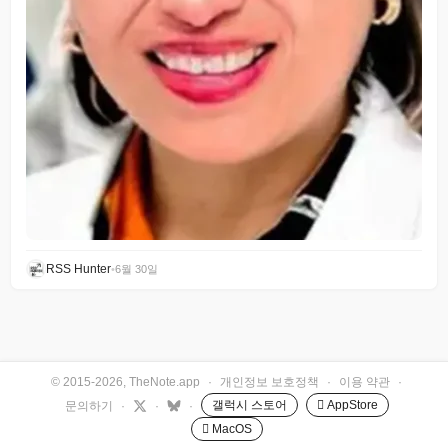
RSS Hunter
•
6월 30일
© 2015-2026, TheNote.app
·
개인정보 보호정책
·
이용 약관
·
갤럭시 스토어
 AppStore
문의하기
·
·
·
 MacOS