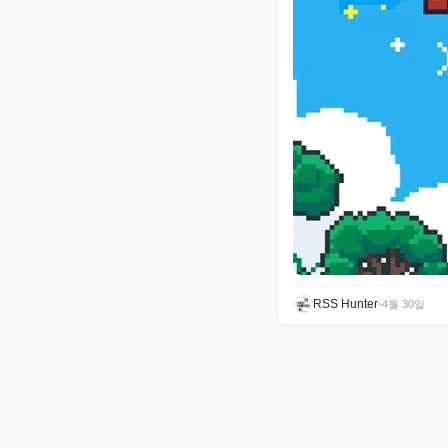
RSS Hunter
•
4월 30일