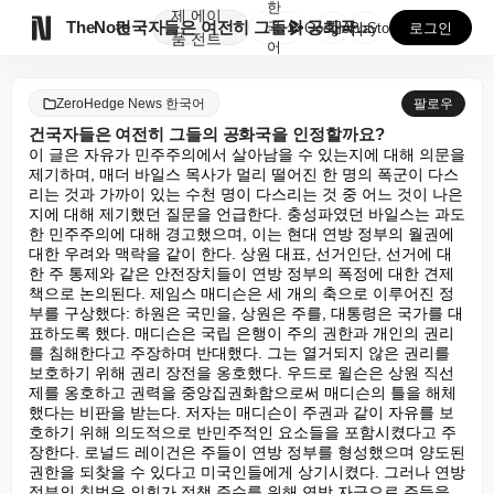
한
제
에이

TheNote
건국자들은 여전히 그들의 공화국을 인정할까요?
국
GooglePlay
AppStore
로그인
품
전트
어
ZeroHedge News 한국어
팔로우
건국자들은 여전히 그들의 공화국을 인정할까요?
이 글은 자유가 민주주의에서 살아남을 수 있는지에 대해 의문을 
제기하며, 매더 바일스 목사가 멀리 떨어진 한 명의 폭군이 다스
리는 것과 가까이 있는 수천 명이 다스리는 것 중 어느 것이 나은
지에 대해 제기했던 질문을 언급한다. 충성파였던 바일스는 과도
한 민주주의에 대해 경고했으며, 이는 현대 연방 정부의 월권에 
대한 우려와 맥락을 같이 한다. 상원 대표, 선거인단, 선거에 대
한 주 통제와 같은 안전장치들이 연방 정부의 폭정에 대한 견제
책으로 논의된다. 제임스 매디슨은 세 개의 축으로 이루어진 정
부를 구상했다: 하원은 국민을, 상원은 주를, 대통령은 국가를 대
표하도록 했다. 매디슨은 국립 은행이 주의 권한과 개인의 권리
를 침해한다고 주장하며 반대했다. 그는 열거되지 않은 권리를 
보호하기 위해 권리 장전을 옹호했다. 우드로 윌슨은 상원 직선
제를 옹호하고 권력을 중앙집권화함으로써 매디슨의 틀을 해체
했다는 비판을 받는다. 저자는 매디슨이 주권과 같이 자유를 보
호하기 위해 의도적으로 반민주적인 요소들을 포함시켰다고 주
장한다. 로널드 레이건은 주들이 연방 정부를 형성했으며 양도된 
권한을 되찾을 수 있다고 미국인들에게 상기시켰다. 그러나 연방 
정부의 침범은 의회가 정책 준수를 위해 연방 자금으로 주들을 