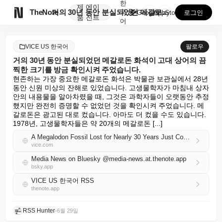
한
제
에이

TheNote
거의 30년 동안 분실되었던 메갈로돈 화석이 고대 상어...
국
GooglePlay
AppStore
로그인
품
전트
어
VICE US 한국어
팔로우
거의 30년 동안 분실되었던 메갈로돈 화석이 고대 상어의 끔
찍한 크기를 방금 확인시켜 주었습니다.
현존하는 가장 중요한 메갈로돈 화석은 박물관 보관실에서 28년 
동안 신원 미상의 잔해로 있었습니다. 고생물학자가 마침내 상자 
안의 내용물을 알아차렸을 때, 그것은 과학자들이 오랫동안 추정
했지만 완전히 증명할 수 없었던 것을 확인시켜 주었습니다. 메
갈로돈은 광고된 대로 컸습니다. 아마도 더 컸을 수도 있습니다. 
1978년, 고생물학자들은 약 20개의 메갈로돈 [...]
A Megalodon Fossil Lost for Nearly 30 Years Just Confirmed the Ancient Shark’s Terrifying Size
vice.com
Media News on Bluesky @media-news.at.thenote.app
bsky.app
VICE US 한국어 RSS
thenote.app
RSS Hunter
•
6월 29일