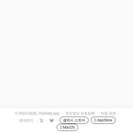
© 2015-2026, TheNote.app
·
개인정보 보호정책
·
이용 약관
·
갤럭시 스토어
 AppStore
문의하기
·
·
·
 MacOS