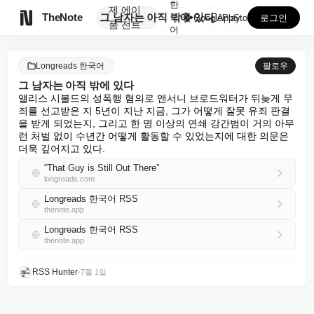
한
제
에이

TheNote
그 남자는 아직 밖에 있다
국
GooglePlay
AppStore
로그인
품
전트
어
Longreads 한국어
팔로우
그 남자는 아직 밖에 있다
앨리스 시볼드의 성폭행 혐의로 앤서니 브로드워터가 뒤늦게 무
죄를 선고받은 지 5년이 지난 지금, 그가 어떻게 잘못 유죄 판결
을 받게 되었는지, 그리고 한 명 이상의 연쇄 강간범이 거의 아무
런 처벌 없이 수년간 어떻게 활동할 수 있었는지에 대한 의문은 
더욱 깊어지고 있다.
“That Guy is Still Out There”
longreads.com
Longreads 한국어 RSS
thenote.app
Longreads 한국어 RSS
thenote.app
RSS Hunter
•
7월 1일