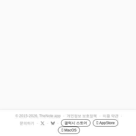
© 2015-2026, TheNote.app
·
개인정보 보호정책
·
이용 약관
·
갤럭시 스토어
 AppStore
문의하기
·
·
·
 MacOS