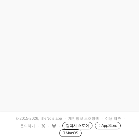
© 2015-2026, TheNote.app
·
개인정보 보호정책
·
이용 약관
·
갤럭시 스토어
 AppStore
문의하기
·
·
·
 MacOS