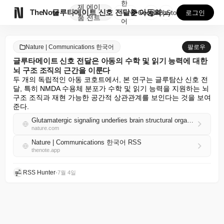
한
제
에이

TheNote
글루타메이트 신호 전달은 아동의 수학 및 읽기 능력에 ...
국
GooglePlay
AppStore
로그인
품
전트
어
Nature | Communications 한국어
팔로우
글루타메이트 신호 전달은 아동의 수학 및 읽기 능력에 대한
뇌 구조 조직의 근간을 이룬다
두 개의 독립적인 아동 코호트에서, 본 연구는 글루탐산 신호 전
달, 특히 NMDA 수용체 분포가 수학 및 읽기 능력을 지원하는 뇌 
구조 조직과 재현 가능한 공간적 상관관계를 보인다는 것을 보여
준다.
Glutamatergic signaling underlies brain structural organization for mathematical and reading abilities in children
nature.com
Nature | Communications 한국어 RSS
thenote.app
RSS Hunter
•
7월 4일