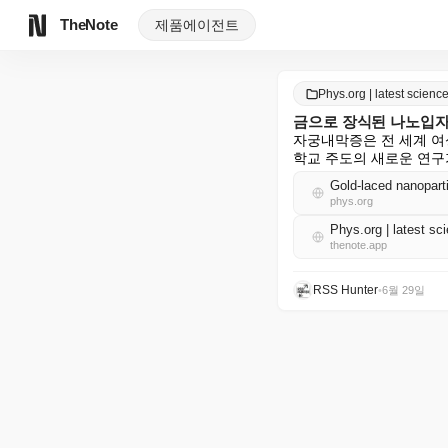
TheNote
제품
에이전트
Phys.org | latest scie
금으로 장식된 나노입자
자궁내막증은 전 세계 여
학교 주도의 새로운 연구
Gold-laced nanoparti
phys.org
Phys.org | latest 
thenote.app
RSS Hunter
•
6월 29일