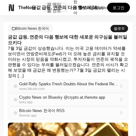
한
제
에이

TheNote
금값 급등, 연준의 다음 행보에 대한 새로운 의구심을 ...
국
GooglePlay
AppStore
로그인
품
전트
어
Bitcoin News 한국어
팔로우
금값 급등, 연준의 다음 행보에 대한 새로운 의구심을 불러일
으키다
7월 3일 금값이 상승했습니다. 이는 미국 고용 데이터가 약세를 
보이면서 연방준비제도(Fed)가 더 오래 높은 금리를 유지할 것
이라는 시장의 믿음을 약화시켰고, 투자자들이 연준의 궤적을 오
판했을 수 있다는 우려를 불러일으켰습니다. 연준의 서사가 확고
해 보였을 때 금값은 왜 변동했는가? 7월 3일 금값의 랠리는 시
장의 [...]
Gold Rally Sparks Fresh Doubts About the Federal Reserve’s Next Move
news.bitcoin.com
Crypto News on Bluesky @crypto.at.thenote.app
bsky.app
Bitcoin News 한국어 RSS
thenote.app