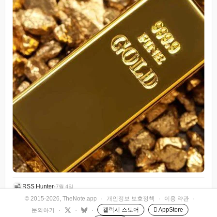
RSS Hunter
•
7월 4일
© 2015-2026, TheNote.app
·
개인정보 보호정책
·
이용 약관
·
갤럭시 스토어
 AppStore
문의하기
·
·
·