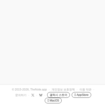
© 2015-2026, TheNote.app
·
개인정보 보호정책
·
이용 약관
·
갤럭시 스토어
 AppStore
문의하기
·
·
·
 MacOS