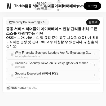
한
제
에이

TheNote
금융 서비스 리더들이 데이터베이스 변경 관리를 위해 오...
국
GooglePlay
AppStore
로그인
품
전트
어
Security Boulevard 한국어
팔로우
금융 서비스 리더들이 데이터베이스 변경 관리를 위해 오픈
소스를 재평가하는 이유
OSS는 보안, 거버넌스 및 규정 준수 요구 사항을 충족하기 위해 
노력하는 은행 및 핀테크에 너무 위험할 수 있습니다. 위험을 아
십시오.
Why Financial Services Leaders Are Re-Evaluating Open Source for Database Change Management
securityboulevard.com
Hacker & Security News on Bluesky @hacker.at.thenote.app
bsky.app
Security Boulevard 한국어 RSS
thenote.app
RSS Hunter
•
4월 29일