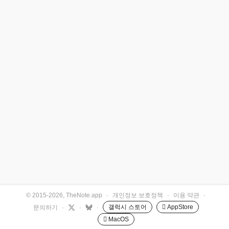
© 2015-2026, TheNote.app
·
개인정보 보호정책
·
이용 약관
·
갤럭시 스토어
 AppStore
문의하기
·
·
·
 MacOS