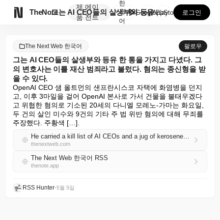
한
제
에이

TheNote
그는 AI CEO들의 살생부와 등유 한 통을 가지고 다...
국
GooglePlay
AppStore
로그인
품
전트
어
The Next Web 한국어
팔로우
그는 AI CEO들의 살생부와 등유 한 통을 가지고 다녔다. 그
의 변호사는 이를 재산 범죄라고 불렀다. 혐의는 종신형을 받
을 수 있다.
OpenAI CEO 샘 올트먼의 샌프란시스코 자택에 화염병을 던지
고, 이후 3마일을 걸어 OpenAI 본사로 가서 건물을 불태우겠다
고 위협한 혐의로 기소된 20세의 다니엘 모레노-가마는 화요일, 
두 건의 살인 미수와 9건의 기타 주 법 위반 혐의에 대해 무죄를 
주장했다. 주황색 […].
He carried a kill list of AI CEOs and a jug of kerosene. His lawyer called it a property crime. The charges carry life in prison.
thenextweb.com
The Next Web 한국어 RSS
thenote.app
RSS Hunter
•
5월 5일