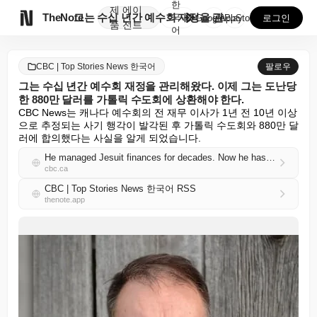
한
제
에이

TheNote
그는 수십 년간 예수회 재정을 관리해왔다. 이제 그는 ...
국
GooglePlay
AppStore
로그인
품
전트
어
CBC | Top Stories News 한국어
팔로우
그는 수십 년간 예수회 재정을 관리해왔다. 이제 그는 도난당
한 880만 달러를 가톨릭 수도회에 상환해야 한다.
CBC News는 캐나다 예수회의 전 재무 이사가 1년 전 10년 이상
으로 추정되는 사기 행각이 발각된 후 가톨릭 수도회와 880만 달
러에 합의했다는 사실을 알게 되었습니다.
He managed Jesuit finances for decades. Now he has to repay the Catholic order $8.8M in stolen funds
cbc.ca
CBC | Top Stories News 한국어 RSS
thenote.app