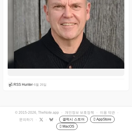
RSS Hunter
•
6월 26일
© 2015-2026, TheNote.app
·
개인정보 보호정책
·
이용 약관
·
갤럭시 스토어
 AppStore
문의하기
·
·
·
 MacOS