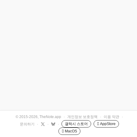
© 2015-2026, TheNote.app
·
개인정보 보호정책
·
이용 약관
·
갤럭시 스토어
 AppStore
문의하기
·
·
·
 MacOS