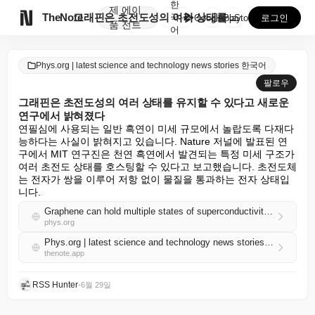
한
제
에이

TheNote
그래핀은 초전도성의 여러 상태를 유지할 수 있다고 새로...
국
GooglePlay
AppStore
로그인
품
전트
어
Phys.org | latest science and technology news stories 한국어
팔로우
그래핀은 초전도성의 여러 상태를 유지할 수 있다고 새로운
연구에서 밝혀졌다
연필심에 사용되는 일반 흑연이 미세 규모에서 놀랍도록 다재다
능하다는 사실이 밝혀지고 있습니다. Nature 저널에 발표된 연
구에서 MIT 연구진은 천연 흑연에서 발견되는 특정 미세 구조가 
여러 초전도 상태를 호스팅할 수 있다고 보고했습니다. 초전도체
는 전자가 쌍을 이루어 저항 없이 물질을 통과하는 전자 상태입
니다.
Graphene can hold multiple states of superconductivity, a new study finds
phys.org
Phys.org | latest science and technology news stories 한국어 RSS
thenote.app
RSS Hunter
•
6월 29일