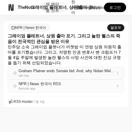
한
제
에이

TheNote
그레이엄 플래트너, 상원 출마 포기. 그리고 놀란 웰스...
국
GooglePlay
AppStore
로그인
품
전트
어
NPR | News 한국어
팔로우
그레이엄 플래트너, 상원 출마 포기. 그리고 놀란 웰스의 죽
음이 전국적인 관심을 받은 이유
민주당 소속 그레이엄 플랫너가 어젯밤 미 연방 상원 의원직 출
마를 포기했습니다. 그리고, 저명한 민권 변호사 벤 크럼프가 7
월 4일 주말에 발생한 놀란 웰스의 사망 사건에 대한 진상 규명
을 돕기 위해 선임되었습니다.
Graham Platner ends Senate bid. And, why Nolan Wells' death captured national attention
npr.org
NPR | News 한국어 RSS
thenote.app
RSS Hunter
•
7월 9일