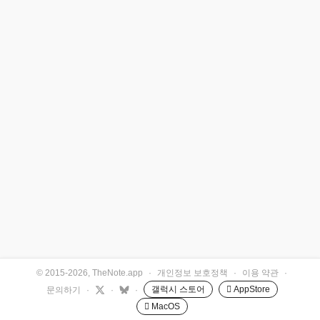
© 2015-2026, TheNote.app
·
개인정보 보호정책
·
이용 약관
·
갤럭시 스토어
 AppStore
문의하기
·
·
·
 MacOS