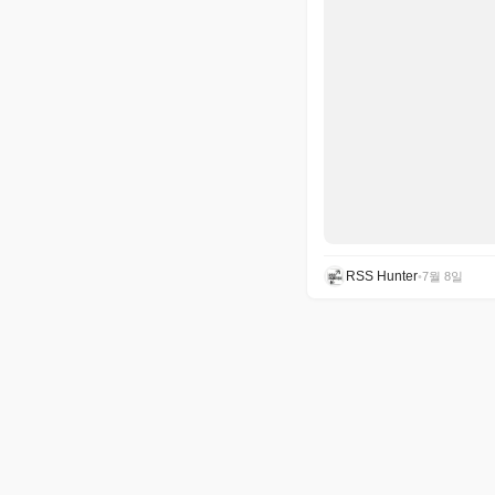
RSS Hunter
•
7월 8일