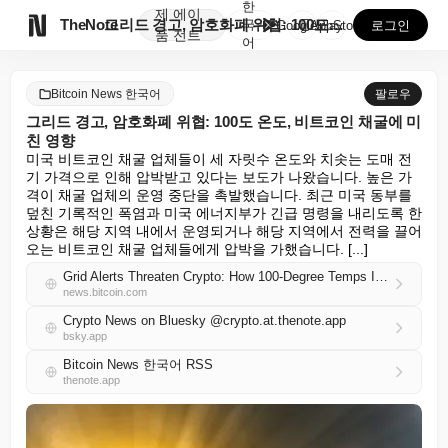
한
제
에이

TheNote
그리드 경고, 암호화폐 위협: 100도 온도, 비트코인...
국
GooglePlay
AppStore
로그인
품
전트
어
Bitcoin News 한국어
팔로우
그리드 경고, 암호화폐 위협: 100도 온도, 비트코인 채굴에 미
친 영향
미국 비트코인 채굴 업체들이 세 자릿수 온도와 치솟는 도매 전
기 가격으로 인해 압박받고 있다는 보도가 나왔습니다. 높은 가
격이 채굴 업체의 운영 중단을 촉발했습니다. 최근 미국 동부를 
덮친 기록적인 폭염과 미국 에너지부가 긴급 명령을 내리도록 한 
상황은 해당 지역 내에서 운영되거나 해당 지역에서 전력을 끌어
오는 비트코인 채굴 업체들에게 압박을 가했습니다. [...]
Grid Alerts Threaten Crypto: How 100-Degree Temps Impacted Bitcoin Mining
news.bitcoin.com
Crypto News on Bluesky @crypto.at.thenote.app
bsky.app
Bitcoin News 한국어 RSS
thenote.app