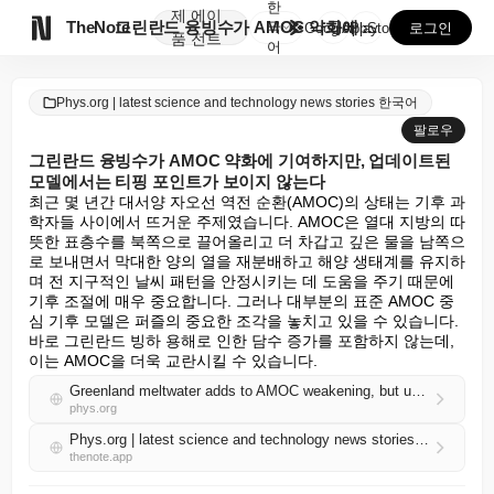
한
제
에이

TheNote
그린란드 융빙수가 AMOC 약화에 기여하지만, 업데이트...
국
GooglePlay
AppStore
로그인
품
전트
어
Phys.org | latest science and technology news stories 한국어
팔로우
그린란드 융빙수가 AMOC 약화에 기여하지만, 업데이트된
모델에서는 티핑 포인트가 보이지 않는다
최근 몇 년간 대서양 자오선 역전 순환(AMOC)의 상태는 기후 과
학자들 사이에서 뜨거운 주제였습니다. AMOC은 열대 지방의 따
뜻한 표층수를 북쪽으로 끌어올리고 더 차갑고 깊은 물을 남쪽으
로 보내면서 막대한 양의 열을 재분배하고 해양 생태계를 유지하
며 전 지구적인 날씨 패턴을 안정시키는 데 도움을 주기 때문에 
기후 조절에 매우 중요합니다. 그러나 대부분의 표준 AMOC 중
심 기후 모델은 퍼즐의 중요한 조각을 놓치고 있을 수 있습니다. 
바로 그린란드 빙하 용해로 인한 담수 증가를 포함하지 않는데, 
이는 AMOC을 더욱 교란시킬 수 있습니다.
Greenland meltwater adds to AMOC weakening, but updated model finds no tipping point in sight
phys.org
Phys.org | latest science and technology news stories 한국어 RSS
thenote.app