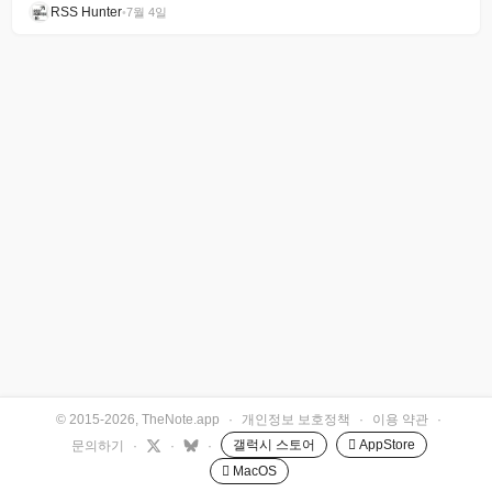
RSS Hunter
•
7월 4일
© 2015-2026, TheNote.app
·
개인정보 보호정책
·
이용 약관
·
갤럭시 스토어
 AppStore
문의하기
·
·
·
 MacOS