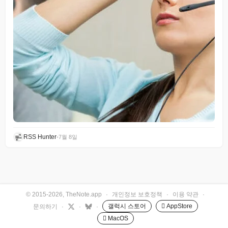
RSS Hunter
•
7월 8일
© 2015-2026, TheNote.app
·
개인정보 보호정책
·
이용 약관
·
갤럭시 스토어
 AppStore
문의하기
·
·
·
 MacOS