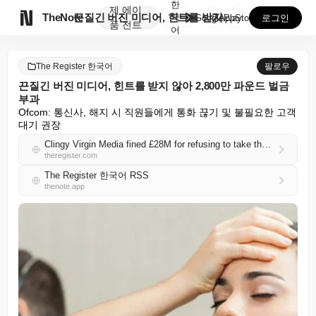
한
제
에이

TheNote
끈질긴 버진 미디어, 힌트를 받지 않아 2,800만 파...
국
GooglePlay
AppStore
로그인
품
전트
어
The Register 한국어
팔로우
끈질긴 버진 미디어, 힌트를 받지 않아 2,800만 파운드 벌금
부과
Ofcom: 통신사, 해지 시 직원들에게 통화 끊기 및 불필요한 고객 
대기 권장
Clingy Virgin Media fined £28M for refusing to take the hint
theregister.com
The Register 한국어 RSS
thenote.app