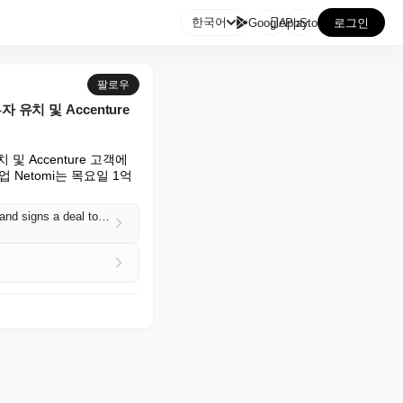

한국어
GooglePlay
AppStore
로그인
팔로우
자 유치 및 Accenture
 및 Accenture 고객에
etomi는 목요일 1억 
Netomi, which builds AI for enterprise customer service, raised $110M led by Accenture Ventures and signs a deal to bring its platform to Accenture clients (Michael Nuñez/VentureBeat)