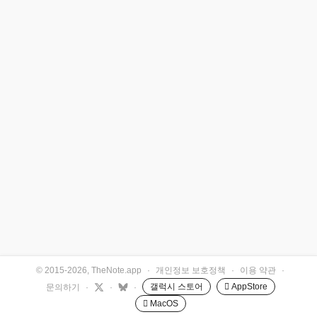
© 2015-2026, TheNote.app
·
개인정보 보호정책
·
이용 약관
·
갤럭시 스토어
 AppStore
문의하기
·
·
·
 MacOS