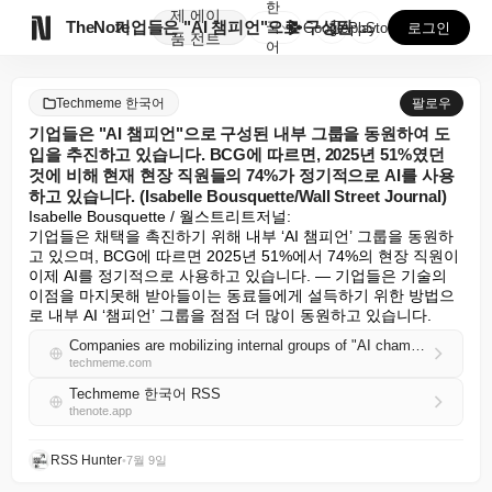
한
제
에이

TheNote
기업들은 "AI 챔피언"으로 구성된 내부 그룹을 동원하...
국
GooglePlay
AppStore
로그인
품
전트
어
Techmeme 한국어
팔로우
기업들은 "AI 챔피언"으로 구성된 내부 그룹을 동원하여 도
입을 추진하고 있습니다. BCG에 따르면, 2025년 51%였던
것에 비해 현재 현장 직원들의 74%가 정기적으로 AI를 사용
하고 있습니다. (Isabelle Bousquette/Wall Street Journal)
Isabelle Bousquette / 월스트리트저널:

기업들은 채택을 촉진하기 위해 내부 ‘AI 챔피언’ 그룹을 동원하
고 있으며, BCG에 따르면 2025년 51%에서 74%의 현장 직원이 
이제 AI를 정기적으로 사용하고 있습니다. — 기업들은 기술의 
이점을 마지못해 받아들이는 동료들에게 설득하기 위한 방법으
로 내부 AI ‘챔피언’ 그룹을 점점 더 많이 동원하고 있습니다.
Companies are mobilizing internal groups of "AI champions" to drive adoption; BCG says 74% of front-line employees now use AI regularly, up from 51% in 2025 (Isabelle Bousquette/Wall Street Journal)
techmeme.com
Techmeme 한국어 RSS
thenote.app
RSS Hunter
•
7월 9일