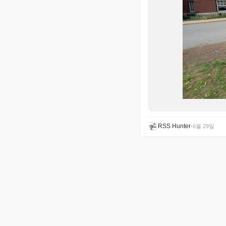
RSS Hunter
•
6월 29일