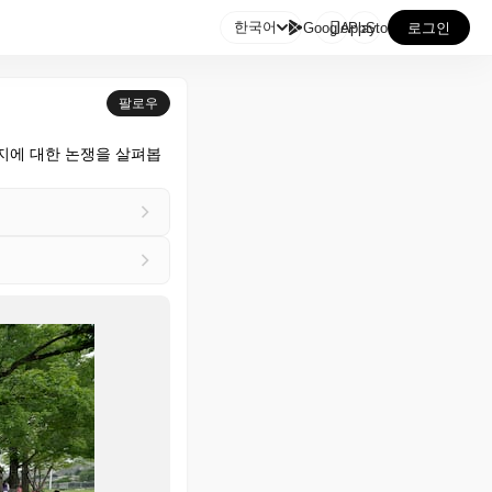

한국어
GooglePlay
AppStore
로그인
팔로우
지에 대한 논쟁을 살펴봅