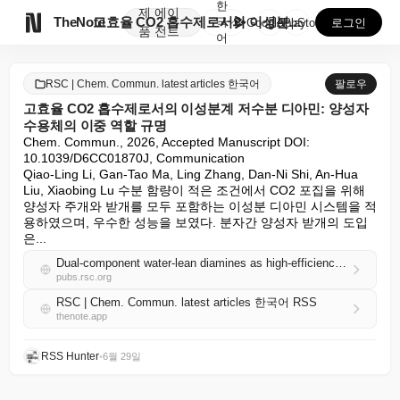
한
제
에이

TheNote
고효율 CO2 흡수제로서의 이성분계 저수분 디아민: 양...
국
GooglePlay
AppStore
로그인
품
전트
어
RSC | Chem. Commun. latest articles 한국어
팔로우
고효율 CO2 흡수제로서의 이성분계 저수분 디아민: 양성자
수용체의 이중 역할 규명
Chem. Commun., 2026, Accepted Manuscript DOI: 
10.1039/D6CC01870J, Communication

Qiao-Ling Li, Gan-Tao Ma, Ling Zhang, Dan-Ni Shi, An-Hua 
Liu, Xiaobing Lu 수분 함량이 적은 조건에서 CO2 포집을 위해 
양성자 주개와 받개를 모두 포함하는 이성분 디아민 시스템을 적
용하였으며, 우수한 성능을 보였다. 분자간 양성자 받개의 도입
은...
Dual-component water-lean diamines as high-efficiency CO2 absorbents: unveiling the twofold role of proton acceptors
pubs.rsc.org
RSC | Chem. Commun. latest articles 한국어 RSS
thenote.app
RSS Hunter
•
6월 29일