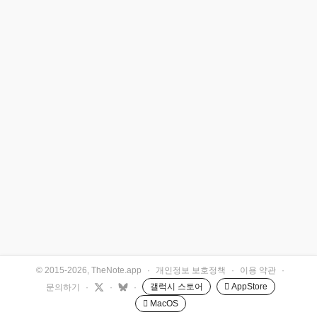
© 2015-2026, TheNote.app
·
개인정보 보호정책
·
이용 약관
·
갤럭시 스토어
 AppStore
문의하기
·
·
·
 MacOS