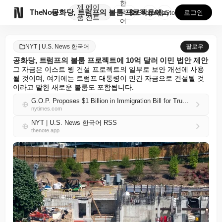
한
제
에이

TheNote
공화당, 트럼프의 볼룸 프로젝트에 10억 달러 이민 법...
국
GooglePlay
AppStore
로그인
품
전트
어
NYT | U.S. News 한국어
팔로우
공화당, 트럼프의 볼룸 프로젝트에 10억 달러 이민 법안 제안
그 자금은 이스트 윙 건설 프로젝트의 일부로 보안 개선에 사용
될 것이며, 여기에는 트럼프 대통령이 민간 자금으로 건설될 것
이라고 말한 새로운 볼룸도 포함됩니다.
G.O.P. Proposes $1 Billion in Immigration Bill for Trump’s Ballroom Project
nytimes.com
NYT | U.S. News 한국어 RSS
thenote.app