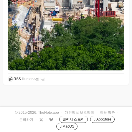
RSS Hunter
•
5월 5일
© 2015-2026, TheNote.app
·
개인정보 보호정책
·
이용 약관
·
갤럭시 스토어
 AppStore
문의하기
·
·
·
 MacOS