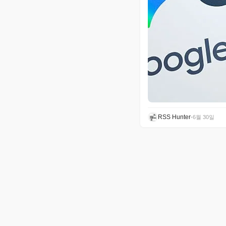
RSS Hunter
•
6월 30일