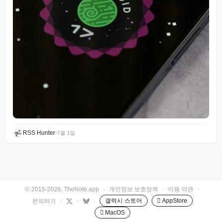
RSS Hunter
•
7월 1일
© 2015-2026, TheNote.app
·
개인정보 보호정책
·
이용 약관
·
갤럭시 스토어
 AppStore
문의하기
·
·
·
 MacOS