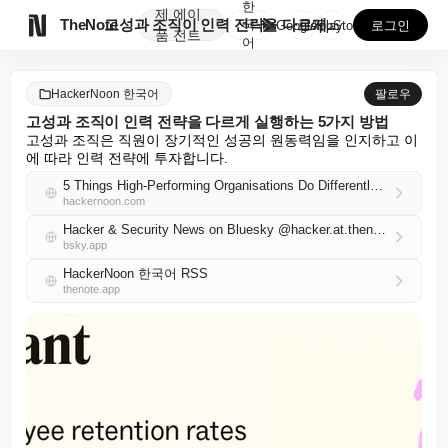
한
제
에이

TheNote
고성과 조직이 인력 전략을 다르게 실행하는 5가지 방법
국
GooglePlay
AppStore
로그인
품
전트
어
HackerNoon 한국어
팔로우
고성과 조직이 인력 전략을 다르게 실행하는 5가지 방법
고성과 조직은 직원이 장기적인 성공의 원동력임을 인지하고 이
에 따라 인력 전략에 투자합니다.
5 Things High-Performing Organisations Do Differently With Their People Strategy
hackernoon.com
Hacker & Security News on Bluesky @hacker.at.thenote.app
bsky.app
HackerNoon 한국어 RSS
thenote.app