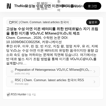
한
제
에이

TheNote
고성능 수성 아연 이온 배터리를 위한 반데르발스 자기 ...
국
GooglePlay
AppStore
로그인
품
전트
어
RSC | Chem. Commun. latest articles 한국어
팔로우
고성능 수성 아연 이온 배터리를 위한 반데르발스 자기 조립
을 통한 이기종 VOₓ/V₂C MXene@V₂O₅의 제조
Chem. Commun., 2026, 수락된 논문 DOI: 
10.1039/D6CC00225K, 커뮤니케이션

후안 리우, 이우, 린 장, 빈 카오, 지징 왕, 멍멍 저우, 유 리, 지에 
딩 V₂O₅는 수성 아연 이온 배터리의 유망한 음극이지만 용량 감
소와 속도 성능 저하라는 문제에 직면해 있습니다. 여기에서는 
반 데르 발스 자기 조립 방법을 통해 이기종 VOₓ/V₂C@V₂O₅를 
설계합니다....
Preparation of Heterogeneous VOₓ/V₂C MXene@V₂O₅ via Van der Waals Self-Assembly for High-Performance Aqueous Zinc-Ion Batteries
pubs.rsc.org
RSC | Chem. Commun. latest articles 한국어 RSS
thenote.app
RSS Hunter
•
5월 4일