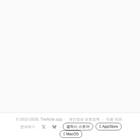
© 2015-2026, TheNote.app
·
개인정보 보호정책
·
이용 약관
·
갤럭시 스토어
 AppStore
문의하기
·
·
·
 MacOS