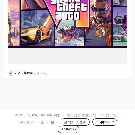
RSS Hunter
•
6월 27일
© 2015-2026, TheNote.app
·
개인정보 보호정책
·
이용 약관
·
갤럭시 스토어
 AppStore
문의하기
·
·
·
 MacOS