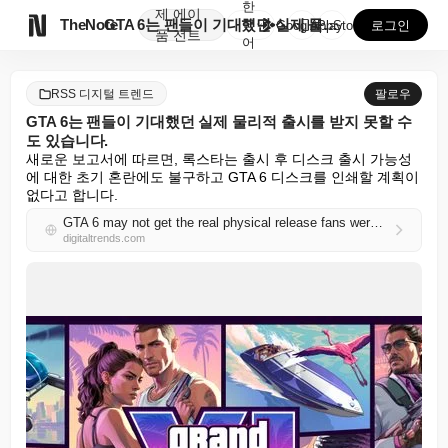
한
제
에이

TheNote
GTA 6는 팬들이 기대했던 실제 물리적 출시를 받지 ...
국
GooglePlay
AppStore
로그인
품
전트
어
RSS 디지털 트렌드
팔로우
GTA 6는 팬들이 기대했던 실제 물리적 출시를 받지 못할 수
도 있습니다.
새로운 보고서에 따르면, 록스타는 출시 후 디스크 출시 가능성
에 대한 초기 혼란에도 불구하고 GTA 6 디스크를 인쇄할 계획이 
없다고 합니다.
GTA 6 may not get the real physical release fans were hoping for
digitaltrends.com