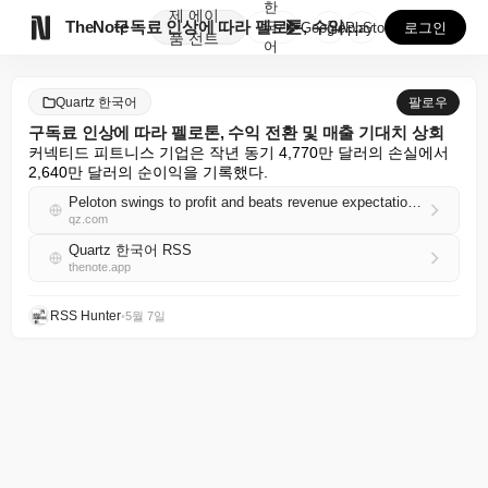
한
제
에이

TheNote
구독료 인상에 따라 펠로톤, 수익 전환 및 매출 기대치...
국
GooglePlay
AppStore
로그인
품
전트
어
Quartz 한국어
팔로우
구독료 인상에 따라 펠로톤, 수익 전환 및 매출 기대치 상회
커넥티드 피트니스 기업은 작년 동기 4,770만 달러의 손실에서 
2,640만 달러의 순이익을 기록했다.
Peloton swings to profit and beats revenue expectations as subscription prices rise
qz.com
Quartz 한국어 RSS
thenote.app
RSS Hunter
•
5월 7일