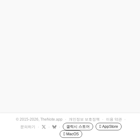
© 2015-2026, TheNote.app
·
개인정보 보호정책
·
이용 약관
·
갤럭시 스토어
 AppStore
문의하기
·
·
·
 MacOS