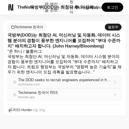
한
제
에이

TheNote
국방부(DOD)는 최첨단 AI, 머신러닝 및 자동화, ...
국
GooglePlay
AppStore
로그인
품
전트
어
Techmeme 한국어
팔로우
국방부(DOD)는 최첨단 AI, 머신러닝 및 자동화, 데이터 시스
템 분야의 경험이 풍부한 엔지니어를 모집하여 "부대 수준까
지" 배치하고자 합니다. (John Harney/Bloomberg)
"존 하니 / 블룸버그:

국방부는 최첨단 AI, 머신러닝 및 자동화, 데이터 시스템 분야의 
경험이 풍부한 엔지니어를 모집하여 "부대 수준까지" 배치하고
자 합니다. 트럼프 행정부는 국방부의 "영향력 높은 기술직"을 채
우기 위한 엔지니어 모집 계획을 발표했습니다..."
The DOD seeks to recruit engineers experienced in frontier AI, machine learning and automation, and data systems, to embed them "down to the unit level" (John Harney/Bloomberg)
techmeme.com
Techmeme 한국어 RSS
thenote.app
RSS Hunter
•
6월 30일