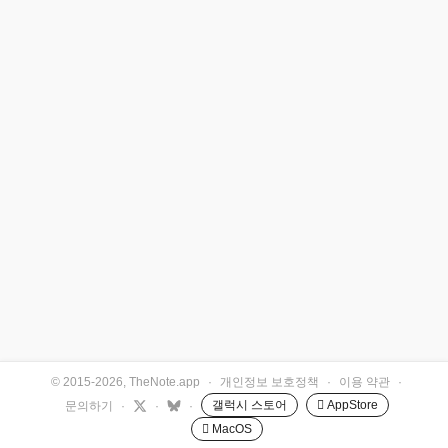
© 2015-2026, TheNote.app
·
개인정보 보호정책
·
이용 약관
·
갤럭시 스토어
 AppStore
문의하기
·
·
·
 MacOS