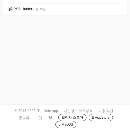
RSS Hunter
•
6월 30일
© 2015-2026, TheNote.app
·
개인정보 보호정책
·
이용 약관
·
갤럭시 스토어
 AppStore
문의하기
·
·
·
 MacOS