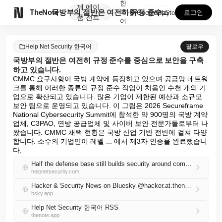
한
제
에이

TheNote
국방부의 절반은 여전히 규정 준수를 중심으로 보안을 구...
국
GooglePlay
AppStore
로그인
품
전트
어
Help Net Security 한국어
팔로우
국방부의 절반은 여전히 규정 준수를 중심으로 보안을 구축
하고 있습니다.
CMMC 요구사항이 국방 계약에 등장하고 있으며 공급망 네트워
크를 통해 이러한 종류의 규정 준수 작업이 처음인 수천 개의 기
업으로 확산되고 있습니다. 많은 기업이 제한된 예산과 소규모 
보안 팀으로 운영되고 있습니다. 이 그림은 2026 Secureframe 
National Cybersecurity Summit에 참석한 약 900명의 국방 계약
업체, C3PAO, 연방 공급업체 및 사이버 보안 전문가들로부터 나
왔습니다. CMMC 채택 현황은 국방 산업 기반 전반에 걸쳐 다양
합니다. 소수의 기업만이 레벨 ... 에서 제3자 인증을 완료했습니
다.
Half the defense base still builds security around compliance
helpnetsecurity.com
Hacker & Security News on Bluesky @hacker.at.thenote.app
bsky.app
Help Net Security 한국어 RSS
thenote.app