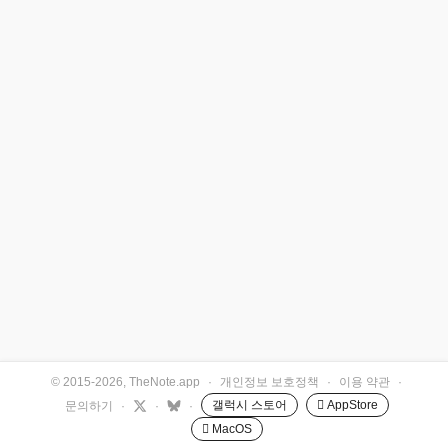
© 2015-2026, TheNote.app
·
개인정보 보호정책
·
이용 약관
·
갤럭시 스토어
 AppStore
문의하기
·
·
·
 MacOS