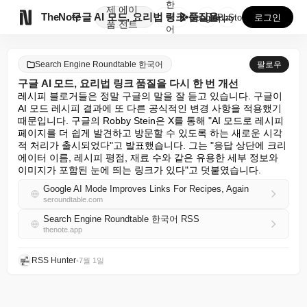
한
제
에이

TheNote
구글 AI 모드, 요리법 링크 품질을 다시 한 번 개선
국
GooglePlay
AppStore
로그인
품
전트
어
Search Engine Roundtable 한국어
팔로우
구글 AI 모드, 요리법 링크 품질을 다시 한 번 개선
레시피 블로거들은 정말 구글의 말을 잘 듣고 있습니다. 구글이 
AI 모드 레시피 결과에 또 다른 공식적인 변경 사항을 적용했기 
때문입니다. 구글의 Robby Stein은 X를 통해 "AI 모드로 레시피 
페이지를 더 쉽게 발견하고 방문할 수 있도록 하는 새로운 시각
적 처리가 출시되었다"고 발표했습니다. 그는 "응답 상단에 크리
에이터 이름, 레시피 평점, 재료 수와 같은 유용한 세부 정보와 
이미지가 포함된 눈에 띄는 링크가 있다"고 덧붙였습니다.
Google AI Mode Improves Links For Recipes, Again
seroundtable.com
Search Engine Roundtable 한국어 RSS
thenote.app
RSS Hunter
•
7월 1일