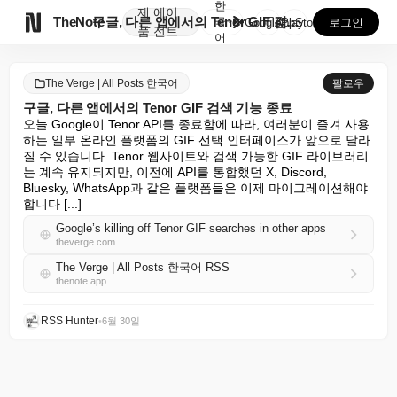
한
제
에이

TheNote
구글, 다른 앱에서의 Tenor GIF 검색 기능 종료
국
GooglePlay
AppStore
로그인
품
전트
어
The Verge | All Posts 한국어
팔로우
구글, 다른 앱에서의 Tenor GIF 검색 기능 종료
오늘 Google이 Tenor API를 종료함에 따라, 여러분이 즐겨 사용
하는 일부 온라인 플랫폼의 GIF 선택 인터페이스가 앞으로 달라
질 수 있습니다. Tenor 웹사이트와 검색 가능한 GIF 라이브러리
는 계속 유지되지만, 이전에 API를 통합했던 X, Discord, 
Bluesky, WhatsApp과 같은 플랫폼들은 이제 마이그레이션해야 
합니다 [...]
Google’s killing off Tenor GIF searches in other apps
theverge.com
The Verge | All Posts 한국어 RSS
thenote.app
RSS Hunter
•
6월 30일