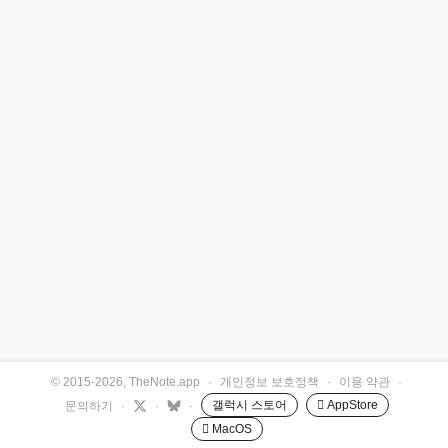
© 2015-2026, TheNote.app
·
개인정보 보호정책
·
이용 약관
·
갤럭시 스토어
 AppStore
문의하기
·
·
·
 MacOS