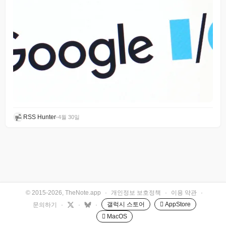
RSS Hunter
•
4월 30일
© 2015-2026, TheNote.app
·
개인정보 보호정책
·
이용 약관
·
갤럭시 스토어
 AppStore
문의하기
·
·
·
 MacOS