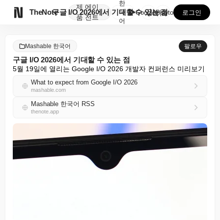
한
제
에이

TheNote
구글 I/O 2026에서 기대할 수 있는 점
국
GooglePlay
AppStore
로그인
품
전트
어
Mashable 한국어
팔로우
구글 I/O 2026에서 기대할 수 있는 점
5월 19일에 열리는 Google I/O 2026 개발자 컨퍼런스 미리보기
What to expect from Google I/O 2026
mashable.com
Mashable 한국어 RSS
thenote.app