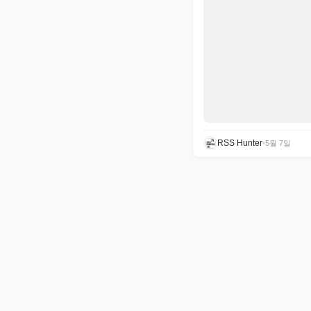
RSS Hunter
•
5월 7일