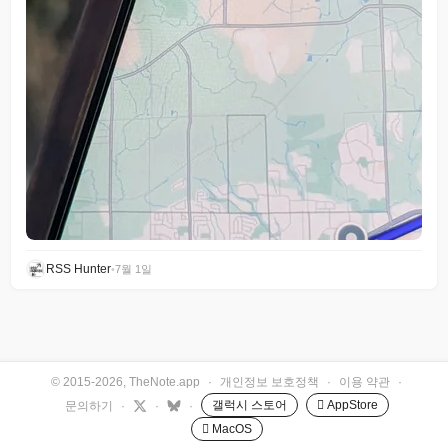
RSS Hunter
•
7월 1일
© 2015-2026, TheNote.app
·
개인정보 보호정책
·
이용 약관
·
갤럭시 스토어
 AppStore
문의하기
·
·
·
 MacOS