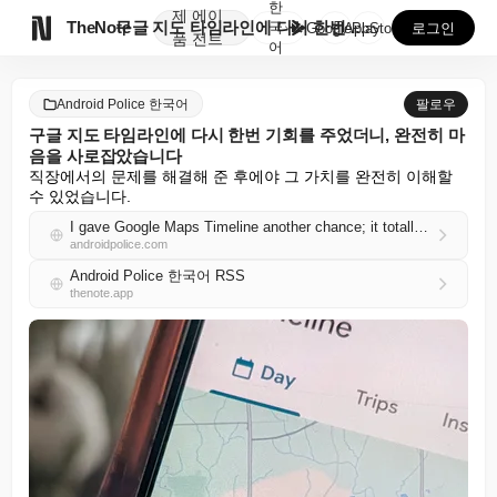
한
제
에이

TheNote
구글 지도 타임라인에 다시 한번 기회를 주었더니, 완전...
국
GooglePlay
AppStore
로그인
품
전트
어
Android Police 한국어
팔로우
구글 지도 타임라인에 다시 한번 기회를 주었더니, 완전히 마
음을 사로잡았습니다
직장에서의 문제를 해결해 준 후에야 그 가치를 완전히 이해할 
수 있었습니다.
I gave Google Maps Timeline another chance; it totally won me over
androidpolice.com
Android Police 한국어 RSS
thenote.app