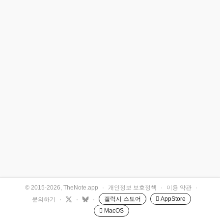
© 2015-2026, TheNote.app
·
개인정보 보호정책
·
이용 약관
·
갤럭시 스토어
 AppStore
문의하기
·
·
·
 MacOS