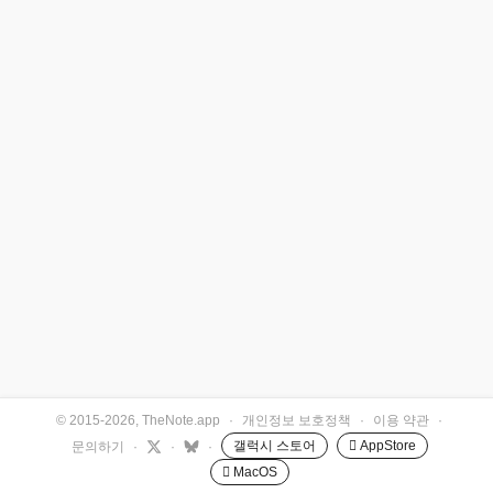
© 2015-2026, TheNote.app
·
개인정보 보호정책
·
이용 약관
·
갤럭시 스토어
 AppStore
문의하기
·
·
·
 MacOS