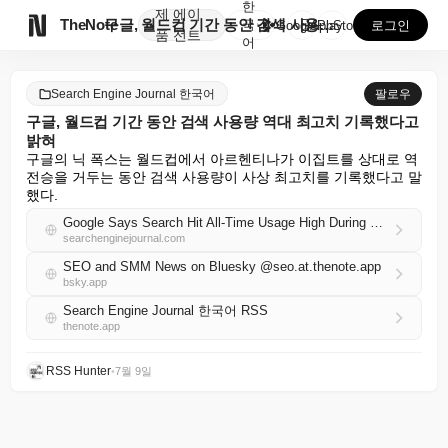
한
제
에이

TheNote
구글, 월드컵 기간 동안 검색 사용량 역대 최고치 기록...
국
GooglePlay
AppStore
로그인
품
전트
어
Search Engine Journal 한국어
팔로우
구글, 월드컵 기간 동안 검색 사용량 역대 최고치 기록했다고
밝혀
구글의 닉 폭스는 월드컵에서 아르헨티나가 이집트를 상대로 역
전승을 거두는 동안 검색 사용량이 사상 최고치를 기록했다고 말
했다.
Google Says Search Hit All-Time Usage High During World Cup
searchenginejournal.com
SEO and SMM News on Bluesky @seo.at.thenote.app
bsky.app
Search Engine Journal 한국어 RSS
thenote.app
RSS Hunter
•
7월 9일