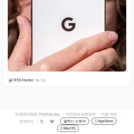
RSS Hunter
•
7월 7일
© 2015-2026, TheNote.app
·
개인정보 보호정책
·
이용 약관
·
갤럭시 스토어
 AppStore
문의하기
·
·
·
 MacOS