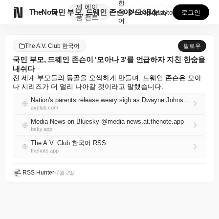
한
제
에이

TheNote
국민 부모, 드웨인 존슨이 '모아나 3'를 언급하자 지...
국
GooglePlay
AppStore
로그인
품
전트
어
The A.V. Club 한국어
팔로우
국민 부모, 드웨인 존슨이 '모아나 3'를 언급하자 지친 한숨을
내쉬다
전 세계 부모들의 등골을 오싹하게 만들며, 드웨인 존슨은 모아
나 시리즈가 더 멀리 나아갈 것이라고 말했습니다.
Nation's parents release weary sigh as Dwayne Johnson utters words Moana 3
avclub.com
Media News on Bluesky @media-news.at.thenote.app
bsky.app
The A.V. Club 한국어 RSS
thenote.app
RSS Hunter
•
7월 2일