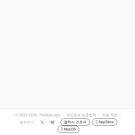
© 2015-2026, TheNote.app
·
개인정보 보호정책
·
이용 약관
·
갤럭시 스토어
 AppStore
문의하기
·
·
·
 MacOS