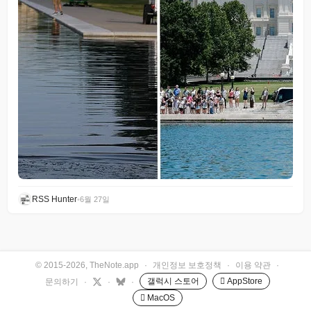
RSS Hunter
•
6월 27일
© 2015-2026, TheNote.app
·
개인정보 보호정책
·
이용 약관
·
갤럭시 스토어
 AppStore
문의하기
·
·
·
 MacOS