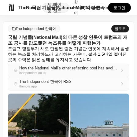
한
제
에이

TheNote
국립 기념물(National Mall)의 다른 성찰 연...
국
GooglePlay
AppStore
로그인
품
전트
어
The Independent 한국어
팔로우
국립 기념물(National Mall)의 다른 성찰 연못이 트럼프의 개
조 공사를 압도했던 녹조류를 어떻게 피했는가
트럼프 행정부가 새로 단장된 링컨 기념관 연못에 계속해서 발생
하는 녹조를 처리하느라 고심하는 가운데, 불과 1.5마일 떨어진 
곳의 수역은 맑은 상태를 유지하고 있습니다.
How the National Mall’s other reflecting pool has avoided the green algae that overwhelmed Trump’s renovations
independent.co.uk
The Independent 한국어 RSS
thenote.app