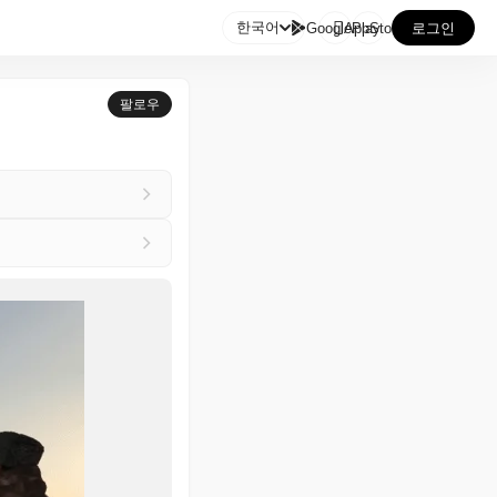

한국어
GooglePlay
AppStore
로그인
팔로우