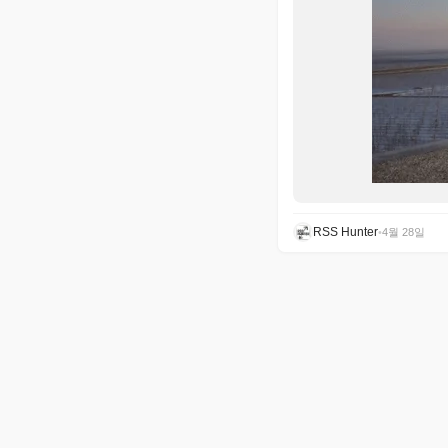
RSS Hunter
•
4월 28일