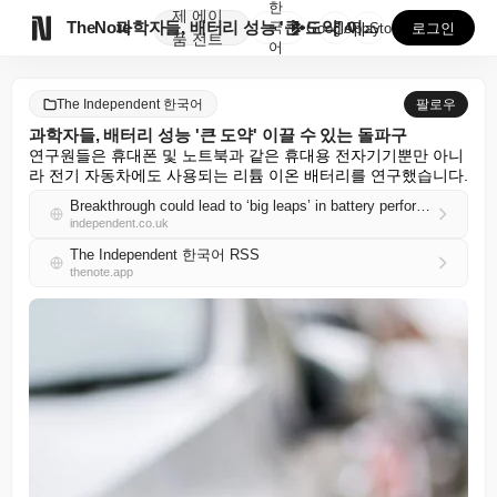
한
제
에이

TheNote
과학자들, 배터리 성능 '큰 도약' 이끌 수 있는 돌파...
국
GooglePlay
AppStore
로그인
품
전트
어
The Independent 한국어
팔로우
과학자들, 배터리 성능 '큰 도약' 이끌 수 있는 돌파구
연구원들은 휴대폰 및 노트북과 같은 휴대용 전자기기뿐만 아니
라 전기 자동차에도 사용되는 리튬 이온 배터리를 연구했습니다.
Breakthrough could lead to ‘big leaps’ in battery performance, scientists say
independent.co.uk
The Independent 한국어 RSS
thenote.app