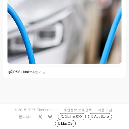
RSS Hunter
•
6월 28일
© 2015-2026, TheNote.app
·
개인정보 보호정책
·
이용 약관
·
갤럭시 스토어
 AppStore
문의하기
·
·
·
 MacOS