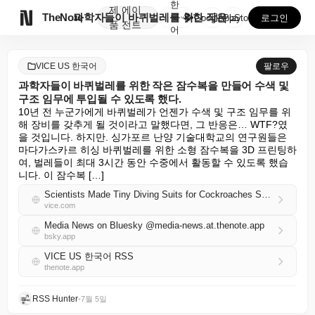
한
제
에이

TheNote
과학자들이 바퀴벌레를 위한 작은 잠수복을 만들어 수색 ...
국
GooglePlay
AppStore
로그인
품
전트
어
VICE US 한국어
팔로우
과학자들이 바퀴벌레를 위한 작은 잠수복을 만들어 수색 및
구조 임무에 투입될 수 있도록 했다.
10년 전 누군가에게 바퀴벌레가 언젠가 수색 및 구조 임무를 위
해 장비를 갖추게 될 것이라고 말했다면, 그 반응은… WTF?였
을 것입니다. 하지만. 싱가포르 난양 기술대학교의 연구원들은 
마다가스카르 히싱 바퀴벌레를 위한 소형 잠수복을 3D 프린팅하
여, 벌레들이 최대 3시간 동안 수중에서 활동할 수 있도록 했습
니다. 이 잠수복 […]
Scientists Made Tiny Diving Suits for Cockroaches So They Can Help in Search-and-Rescue Missions
vice.com
Media News on Bluesky @media-news.at.thenote.app
bsky.app
VICE US 한국어 RSS
thenote.app
RSS Hunter
•
7월 5일