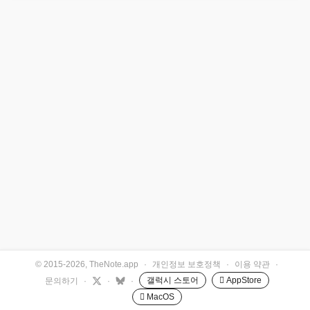
© 2015-2026, TheNote.app
·
개인정보 보호정책
·
이용 약관
·
갤럭시 스토어
 AppStore
문의하기
·
·
·
 MacOS