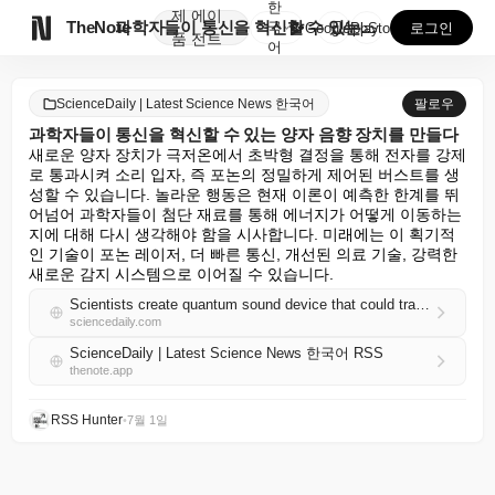
한
제
에이

TheNote
과학자들이 통신을 혁신할 수 있는 양자 음향 장치를 만...
국
GooglePlay
AppStore
로그인
품
전트
어
ScienceDaily | Latest Science News 한국어
팔로우
과학자들이 통신을 혁신할 수 있는 양자 음향 장치를 만들다
새로운 양자 장치가 극저온에서 초박형 결정을 통해 전자를 강제
로 통과시켜 소리 입자, 즉 포논의 정밀하게 제어된 버스트를 생
성할 수 있습니다. 놀라운 행동은 현재 이론이 예측한 한계를 뛰
어넘어 과학자들이 첨단 재료를 통해 에너지가 어떻게 이동하는
지에 대해 다시 생각해야 함을 시사합니다. 미래에는 이 획기적
인 기술이 포논 레이저, 더 빠른 통신, 개선된 의료 기술, 강력한 
새로운 감지 시스템으로 이어질 수 있습니다.
Scientists create quantum sound device that could transform communications
sciencedaily.com
ScienceDaily | Latest Science News 한국어 RSS
thenote.app
RSS Hunter
•
7월 1일