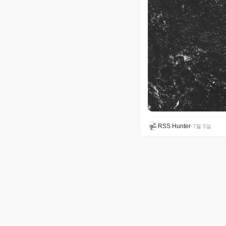
RSS Hunter
•
7월 5일