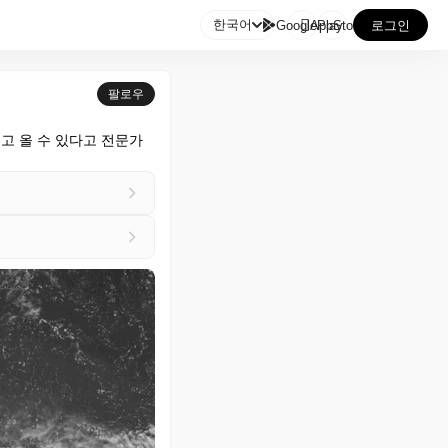

한국어
GooglePlay
AppStore
로그인
팔로우
고 올 수 있다고 전문가