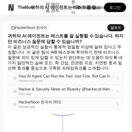
한
제
에이

TheNote
귀하의 AI 에이전트는 테스트를 잘 실행할 수 있습니다...
국
GooglePlay
AppStore
로그인
품
전트
어
HackerNoon 한국어
팔로우
귀하의 AI 에이전트는 테스트를 잘 실행할 수 있습니다. 하지
만 비즈니스 질문에 답할 수 있습니까?
이 글은 성공적인 실험이 통계적 엄밀함 이상에 달려 있다고 주
장합니다. 이 글은 팀이 A/B 테스트에 투자하기 전에 비즈니스 
질문에 의미 있게 답할 수 있는지 판단하는 데 도움이 되도록 네 
가지 일반적인 실패 모드, 즉 간섭, 연관된 지표, 지연된 효과 및 
선택 효과를 중심으로 구축된 프레임워크를 소개합니다.
Your AI Agent Can Run the Test Just Fine. But Can It Answer the Business Question?
hackernoon.com
Hacker & Security News on Bluesky @hacker.at.thenote.app
bsky.app
HackerNoon 한국어 RSS
thenote.app