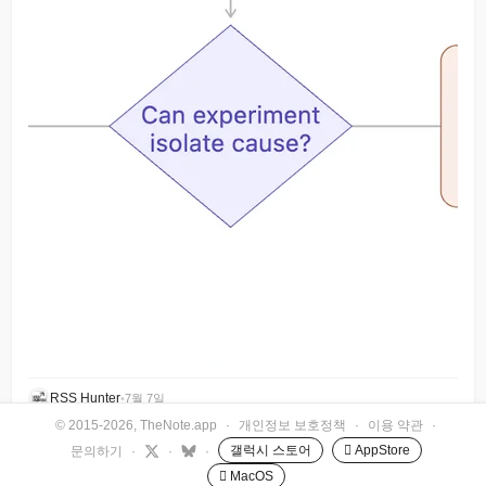
RSS Hunter
•
7월 7일
© 2015-2026, TheNote.app
·
개인정보 보호정책
·
이용 약관
·
갤럭시 스토어
 AppStore
문의하기
·
·
·
 MacOS